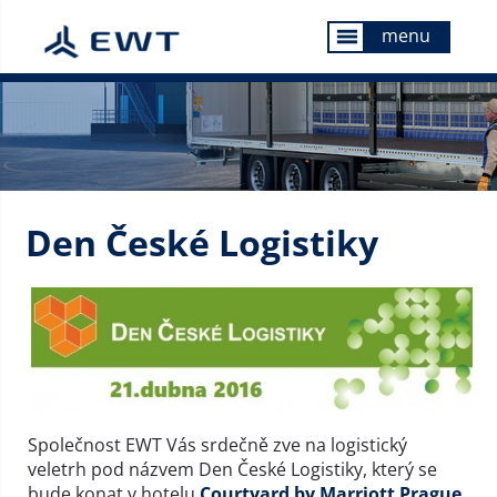
menu
menu
Den České Logistiky
Společnost EWT Vás srdečně zve na logistický
veletrh pod názvem Den České Logistiky, který se
bude konat v hotelu
Courtyard by Marriott Prague