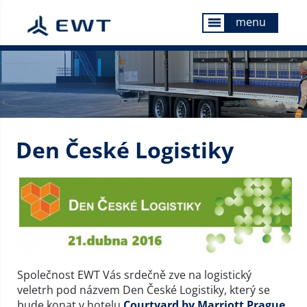
menu
menu
Den České Logistiky
Společnost EWT Vás srdečně zve na logistický
veletrh pod názvem Den České Logistiky, který se
bude konat v hotelu
Courtyard by Marriott Prague