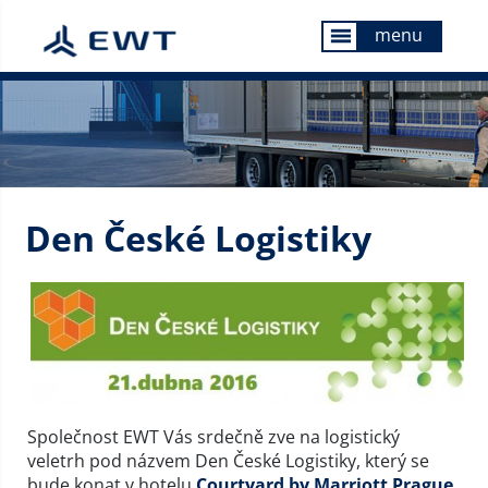
menu
menu
Den České Logistiky
Společnost EWT Vás srdečně zve na logistický
veletrh pod názvem Den České Logistiky, který se
bude konat v hotelu
Courtyard by Marriott Prague