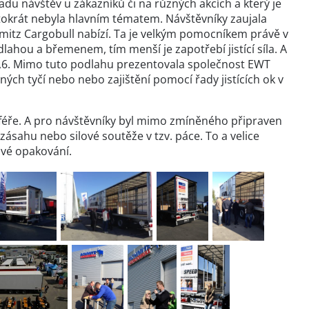
adu návštěv u zákazníků či na různých akcích a který je
ntokrát nebyla hlavním tématem. Návštěvníky zaujala
mitz Cargobull nabízí. Ta je velkým pomocníkem právě v
odlahou a břemenem, tím menší je zapotřebí jistící síla. A
 0,6. Mimo tuto podlahu prezentovala společnost EWT
ých tyčí nebo nebo zajištění pomocí řady jistících ok v
sféře. A pro návštěvníky byl mimo zmíněného připraven
ahu nebo silové soutěže v tzv. páce. To a velice
 své opakování.