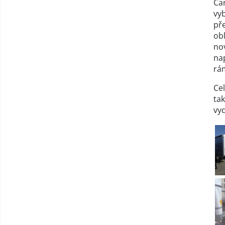
Car
vy
př
obl
no
nap
rá
Ce
ta
vyd