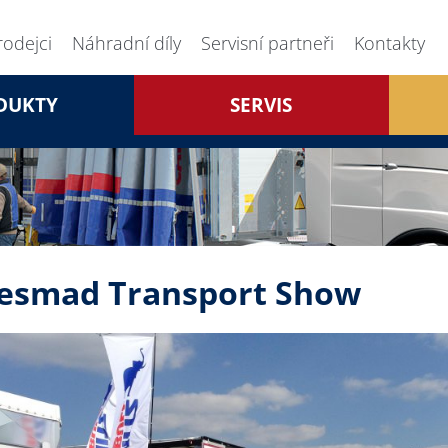
rodejci
Náhradní díly
Servisní partneři
Kontakty
DUKTY
SERVIS
esmad Transport Show