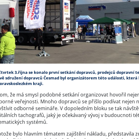
čtvrtek 3.října se konalo první setkání dopravců, prodejců dopravní
vě sdružení dopravců Česmad byl organizátorem této události, která
oravskoslezkém kraji.
tom, že má smysl podobné setkání organizovat hovořil nejen
borné veřejnosti. Mnoho dopravců se přišlo podívat nejen n
štívit odborné semináře. V dopoledním bloku se tak návštěv
itálních tachografů, jaký je očekávaný vývoj v budoucnoti t
lematických systémů.
otože bylo hlavním tématem zajištění nákladu, představila 