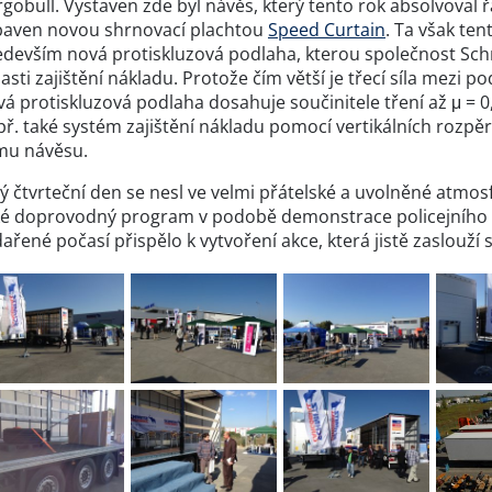
gobull. Vystaven zde byl návěs, který tento rok absolvoval ř
baven novou shrnovací plachtou
Speed Curtain
. Ta však te
edevším nová protiskluzová podlaha, kterou společnost Sch
asti zajištění nákladu. Protože čím větší je třecí síla mezi p
vá protiskluzová podlaha dosahuje součinitele tření až μ =
ř. také systém zajištění nákladu pomocí vertikálních rozpěrn
mu návěsu.
lý čtvrteční den se nesl ve velmi přátelské a uvolněné atmo
ké doprovodný program v podobě demonstrace policejního zás
ařené počasí přispělo k vytvoření akce, která jistě zaslouží