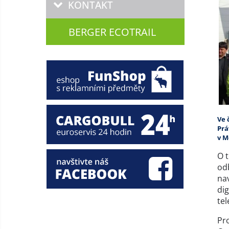
KONTAKT
BERGER ECOTRAIL
Ve 
Prá
v M
O 
od
nav
dig
te
Pr