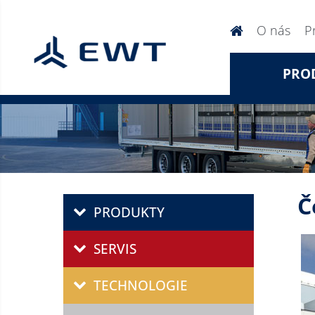
O nás
P
PRO
Č
PRODUKTY
SERVIS
TECHNOLOGIE