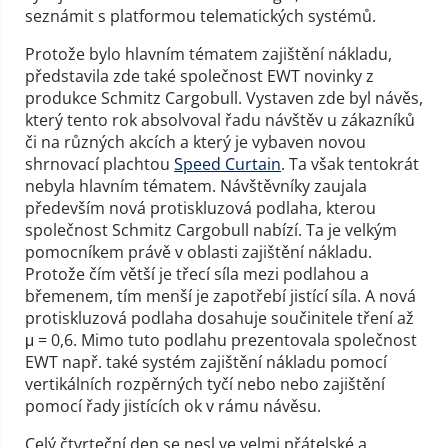
seznámit s platformou telematických systémů.
Protože bylo hlavním tématem zajištění nákladu,
představila zde také společnost EWT novinky z
produkce Schmitz Cargobull. Vystaven zde byl návěs,
který tento rok absolvoval řadu návštěv u zákazníků
či na různých akcích a který je vybaven novou
shrnovací plachtou
Speed Curtain
. Ta však tentokrát
nebyla hlavním tématem. Návštěvníky zaujala
především nová protiskluzová podlaha, kterou
společnost Schmitz Cargobull nabízí. Ta je velkým
pomocníkem právě v oblasti zajištění nákladu.
Protože čím větší je třecí síla mezi podlahou a
břemenem, tím menší je zapotřebí jistící síla. A nová
protiskluzová podlaha dosahuje součinitele tření až
μ = 0,6. Mimo tuto podlahu prezentovala společnost
EWT např. také systém zajištění nákladu pomocí
vertikálních rozpěrných tyčí nebo nebo zajištění
pomocí řady jistících ok v rámu návěsu.
Celý čtvrteční den se nesl ve velmi přátelské a