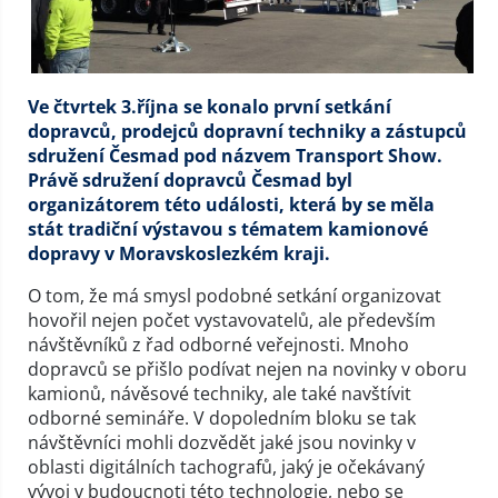
Ve čtvrtek 3.října se konalo první setkání
dopravců, prodejců dopravní techniky a zástupců
sdružení Česmad pod názvem Transport Show.
Právě sdružení dopravců Česmad byl
organizátorem této události, která by se měla
stát tradiční výstavou s tématem kamionové
dopravy v Moravskoslezkém kraji.
O tom, že má smysl podobné setkání organizovat
hovořil nejen počet vystavovatelů, ale především
návštěvníků z řad odborné veřejnosti. Mnoho
dopravců se přišlo podívat nejen na novinky v oboru
kamionů, návěsové techniky, ale také navštívit
odborné semináře. V dopoledním bloku se tak
návštěvníci mohli dozvědět jaké jsou novinky v
oblasti digitálních tachografů, jaký je očekávaný
vývoj v budoucnoti této technologie, nebo se