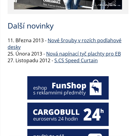
Další novinky
11. Března 2013 -
Nové šrouby v rozích podlahové
desky
25. Února 2013 -
Nová napínací tyč plachty pro EB
27. Listopadu 2012 -
S.CS Speed Curtain