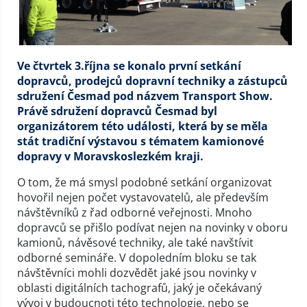
Ve čtvrtek 3.října se konalo první setkání
dopravců, prodejců dopravní techniky a zástupců
sdružení Česmad pod názvem Transport Show.
Právě sdružení dopravců Česmad byl
organizátorem této události, která by se měla
stát tradiční výstavou s tématem kamionové
dopravy v Moravskoslezkém kraji.
O tom, že má smysl podobné setkání organizovat
hovořil nejen počet vystavovatelů, ale především
návštěvníků z řad odborné veřejnosti. Mnoho
dopravců se přišlo podívat nejen na novinky v oboru
kamionů, návěsové techniky, ale také navštívit
odborné semináře. V dopoledním bloku se tak
návštěvníci mohli dozvědět jaké jsou novinky v
oblasti digitálních tachografů, jaký je očekávaný
vývoj v budoucnoti této technologie, nebo se