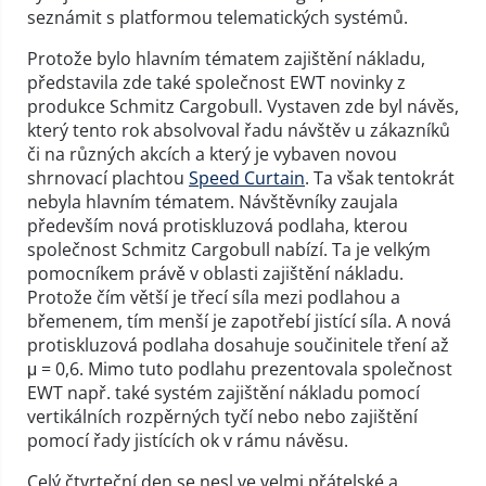
seznámit s platformou telematických systémů.
Protože bylo hlavním tématem zajištění nákladu,
představila zde také společnost EWT novinky z
produkce Schmitz Cargobull. Vystaven zde byl návěs,
který tento rok absolvoval řadu návštěv u zákazníků
či na různých akcích a který je vybaven novou
shrnovací plachtou
Speed Curtain
. Ta však tentokrát
nebyla hlavním tématem. Návštěvníky zaujala
především nová protiskluzová podlaha, kterou
společnost Schmitz Cargobull nabízí. Ta je velkým
pomocníkem právě v oblasti zajištění nákladu.
Protože čím větší je třecí síla mezi podlahou a
břemenem, tím menší je zapotřebí jistící síla. A nová
protiskluzová podlaha dosahuje součinitele tření až
μ = 0,6. Mimo tuto podlahu prezentovala společnost
EWT např. také systém zajištění nákladu pomocí
vertikálních rozpěrných tyčí nebo nebo zajištění
pomocí řady jistících ok v rámu návěsu.
Celý čtvrteční den se nesl ve velmi přátelské a