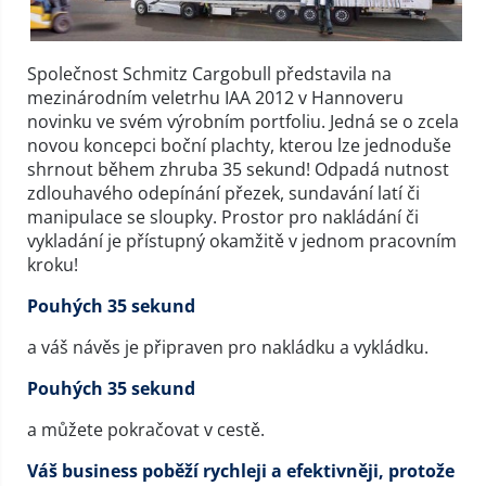
Společnost Schmitz Cargobull představila na
mezinárodním veletrhu IAA 2012 v Hannoveru
novinku ve svém výrobním portfoliu. Jedná se o zcela
novou koncepci boční plachty, kterou lze jednoduše
shrnout během zhruba 35 sekund! Odpadá nutnost
zdlouhavého odepínání přezek, sundavání latí či
manipulace se sloupky. Prostor pro nakládání či
vykladání je přístupný okamžitě v jednom pracovním
kroku!
Pouhých 35 sekund
a váš návěs je připraven pro nakládku a vykládku.
Pouhých 35 sekund
a můžete pokračovat v cestě.
Váš business poběží rychleji a efektivněji, protože