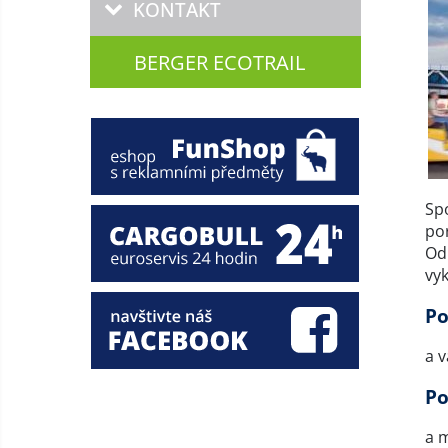
KONTAKT
BERGER ECOTRAIL
Sp
po
Od
vy
Po
a v
Po
a 