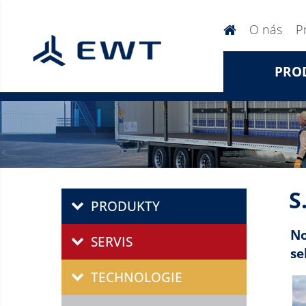
O nás
P
PRO
S
PRODUKTY
No
SERVIS
se
TECHNOLOGIE