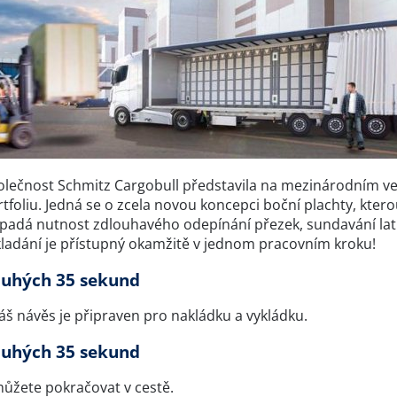
olečnost Schmitz Cargobull představila na mezinárodním v
rtfoliu. Jedná se o zcela novou koncepci boční plachty, kt
padá nutnost zdlouhavého odepínání přezek, sundavání latí 
kladání je přístupný okamžitě v jednom pracovním kroku!
uhých 35 sekund
áš návěs je připraven pro nakládku a vykládku.
uhých 35 sekund
můžete pokračovat v cestě.