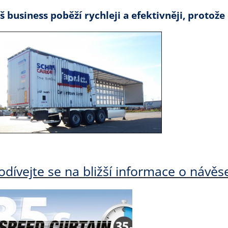
š business poběží rychleji a efektivněji, protože 
odívejte se na bližší informace o náv