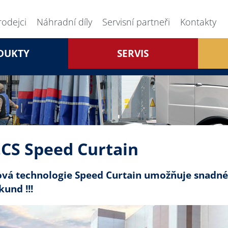
rodejci
Náhradní díly
Servisní partneři
Kontakty
DUKTY
SERVIS
.CS Speed Curtain
vá technologie Speed Curtain umožňuje snadné 
kund !!!