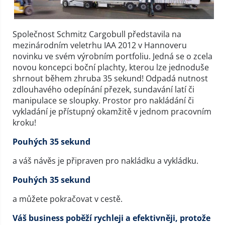
Společnost Schmitz Cargobull představila na
mezinárodním veletrhu IAA 2012 v Hannoveru
novinku ve svém výrobním portfoliu. Jedná se o zcela
novou koncepci boční plachty, kterou lze jednoduše
shrnout během zhruba 35 sekund! Odpadá nutnost
zdlouhavého odepínání přezek, sundavání latí či
manipulace se sloupky. Prostor pro nakládání či
vykladání je přístupný okamžitě v jednom pracovním
kroku!
Pouhých 35 sekund
a váš návěs je připraven pro nakládku a vykládku.
Pouhých 35 sekund
a můžete pokračovat v cestě.
Váš business poběží rychleji a efektivněji, protože