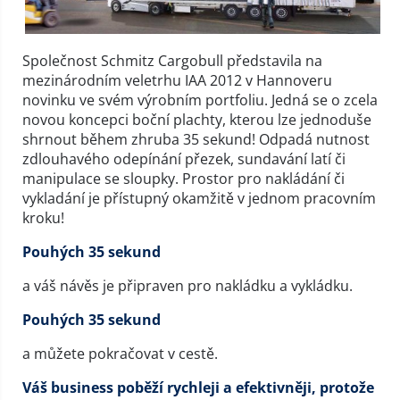
Společnost Schmitz Cargobull představila na
mezinárodním veletrhu IAA 2012 v Hannoveru
novinku ve svém výrobním portfoliu. Jedná se o zcela
novou koncepci boční plachty, kterou lze jednoduše
shrnout během zhruba 35 sekund! Odpadá nutnost
zdlouhavého odepínání přezek, sundavání latí či
manipulace se sloupky. Prostor pro nakládání či
vykladání je přístupný okamžitě v jednom pracovním
kroku!
Pouhých 35 sekund
a váš návěs je připraven pro nakládku a vykládku.
Pouhých 35 sekund
a můžete pokračovat v cestě.
Váš business poběží rychleji a efektivněji, protože