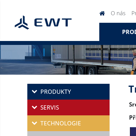
O nás
P
PRO
T
PRODUKTY
Sr
SERVIS
Př
TECHNOLOGIE