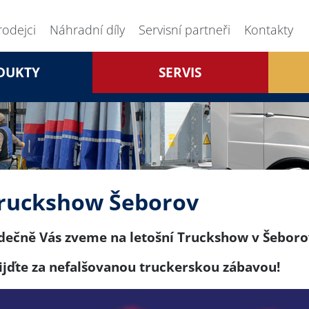
rodejci
Náhradní díly
Servisní partneři
Kontakty
DUKTY
SERVIS
ruckshow Šeborov
dečně Vás zveme na letošní Truckshow v Šebor
ijďte za nefalšovanou truckerskou zábavou!