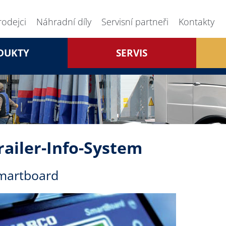
rodejci
Náhradní díly
Servisní partneři
Kontakty
DUKTY
SERVIS
railer-Info-System
martboard