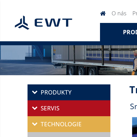
O nás
P
PRO
T
PRODUKTY
S
SERVIS
TECHNOLOGIE