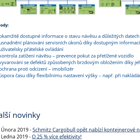
ody:
okamžitě dostupné informace o stavu návěsu a důležitých datech
usnadnění plánování servisních úkonů díky dostupným informac
uživatelsky přátelské ovládání
kontrola zatížení návěsu – prevence pokut za přetížené vozidlo
vyvarování se defektů způsobených brzdovým obložením díky je
ochrana proti odcizení – imobilizér
úspora času díky flexibilnímu nastavení výšky – např. při naklád
alší novinky
. Února 2019 -
Schmitz Cargobull opět nabízí kontejnerové 
. Ledna 2019 -
O 25 % více efektivity!