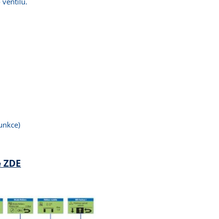
ventilu.
unkce)
e ZDE