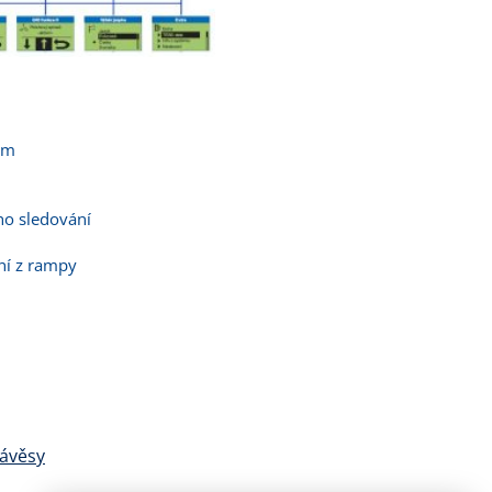
ím
ho sledování
ání z rampy
návěsy