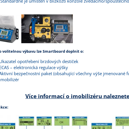
Standardně je umístěn v blízkozti konzole zvedacího/spouštěcího 
o volitelnou výbavu lze Smartboard doplnit o:
Ukazatel opotřebení brzdových destiček
ECAS – elektronická regulace výšky
Aktivní bezpečnostní paket (obsahující všechny výše jmenované f
Imobilizér
Více informací o imobilizéru naleznet
kce: