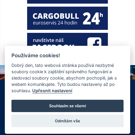
Používáme cookies!
Dobrý den, tato webová stránka používá nezbytné
soubory cookie k zajištění správného fungování a
sledovací soubory cookie, abychom pochopili, jak s
webem komunikujete. Tyto budou nastaveny až po
+420 326 901 186
info@ewt.cz
souhlasu.
Upřesnit nastavení
Zápy 255, Brandýs nad Labem 250 01
© Copyright 2026 Společnost EWT spol. s.r.o., realizace
Souhlasím se všemi
FlexiSystems s.r.o.:
e-learning
,
tvorba webových stránek
.
Odmítám vše
Vyrobil FlexiSystems s.r.o.
|
CMS FLexiSite
eLearning FlexiEdu