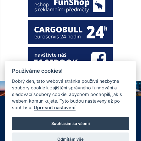
Používáme cookies!
Dobrý den, tato webová stránka používá nezbytné
soubory cookie k zajištění správného fungování a
sledovací soubory cookie, abychom pochopili, jak s
webem komunikujete. Tyto budou nastaveny až po
+420 326 901 186
info@ewt.cz
souhlasu.
Upřesnit nastavení
Zápy 255, Brandýs nad Labem 250 01
© Copyright 2026 Společnost EWT spol. s.r.o., realizace
Souhlasím se všemi
FlexiSystems s.r.o.:
e-learning
,
tvorba webových stránek
.
Odmítám vše
Vyrobil FlexiSystems s.r.o.