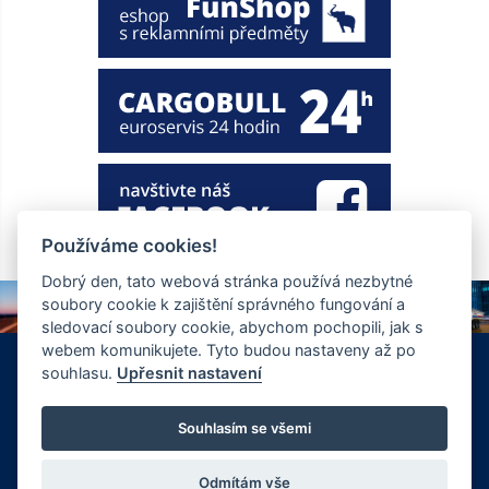
Používáme cookies!
Dobrý den, tato webová stránka používá nezbytné
soubory cookie k zajištění správného fungování a
sledovací soubory cookie, abychom pochopili, jak s
webem komunikujete. Tyto budou nastaveny až po
+420 326 901 186
info@ewt.cz
souhlasu.
Upřesnit nastavení
Zápy 255, Brandýs nad Labem 250 01
© Copyright 2026 Společnost EWT spol. s.r.o., realizace
Souhlasím se všemi
FlexiSystems s.r.o.:
e-learning
,
tvorba webových stránek
.
Odmítám vše
Vyrobil FlexiSystems s.r.o.