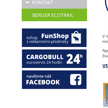
KONTAKT
BERGER ECOTRAIL
V 
mo
Ny
živ
VS