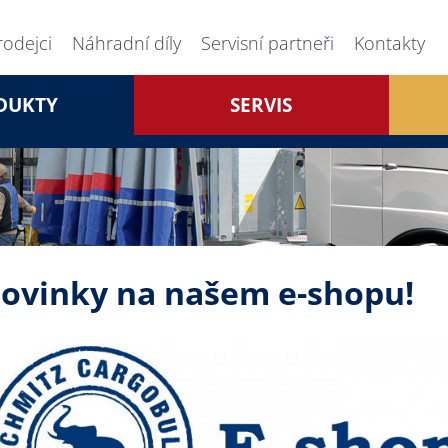
rodejci
Náhradní díly
Servisní partneři
Kontakty
DUKTY
SERVIS
ovinky na našem e-shopu!