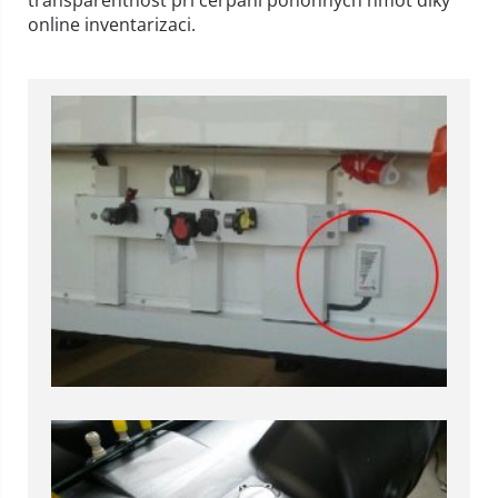
transparentnost při čerpání pohonných hmot díky
online inventarizaci.