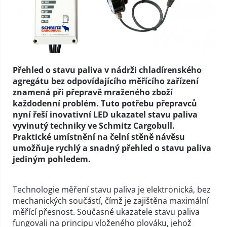
Přehled o stavu paliva v nádrži chladírenského
agregátu bez odpovídajícího měřícího zařízení
znamená při přepravě mraženého zboží
každodenní problém. Tuto potřebu přepravců
nyní řeší inovativní LED ukazatel stavu paliva
vyvinutý techniky ve Schmitz Cargobull.
Praktické umístnění na čelní stěně návěsu
umožňuje rychlý a snadný přehled o stavu paliva
jediným pohledem.
Technologie měření stavu paliva je elektronická, bez
mechanických součástí, čímž je zajištěna maximální
měřící přesnost. Současné ukazatele stavu paliva
fungovali na principu vloženého plováku, jehož