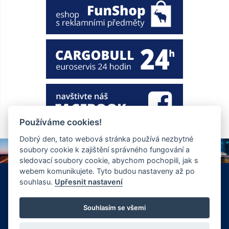
Používáme cookies!
Dobrý den, tato webová stránka používá nezbytné
soubory cookie k zajištění správného fungování a
sledovací soubory cookie, abychom pochopili, jak s
webem komunikujete. Tyto budou nastaveny až po
+420 326 901 186
info@ewt.cz
souhlasu.
Upřesnit nastavení
Zápy 255, Brandýs nad Labem 250 01
© Copyright 2026 Společnost EWT spol. s.r.o., realizace
Souhlasím se všemi
FlexiSystems s.r.o.:
e-learning
,
tvorba webových stránek
.