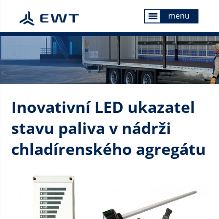
menu
menu
Inovativní LED ukazatel
stavu paliva v nádrži
chladírenského agregátu