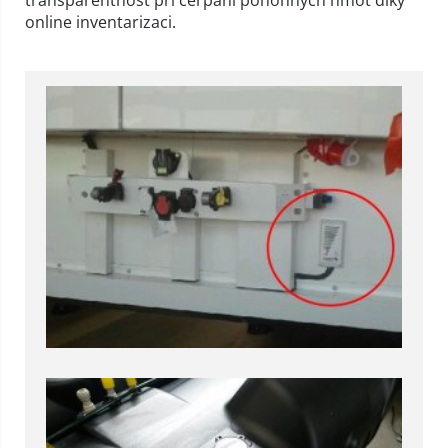
transparentnost při čerpání pohonných hmot díky
online inventarizaci.