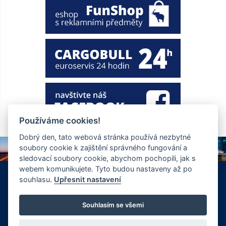
Používáme cookies!
Dobrý den, tato webová stránka používá nezbytné
soubory cookie k zajištění správného fungování a
sledovací soubory cookie, abychom pochopili, jak s
webem komunikujete. Tyto budou nastaveny až po
+420 326 901 186
info@ewt.cz
souhlasu.
Upřesnit nastavení
Zápy 255, Brandýs nad Labem 250 01
© Copyright 2026 Společnost EWT spol. s.r.o., realizace
Souhlasím se všemi
FlexiSystems s.r.o.:
e-learning
,
tvorba webových stránek
.