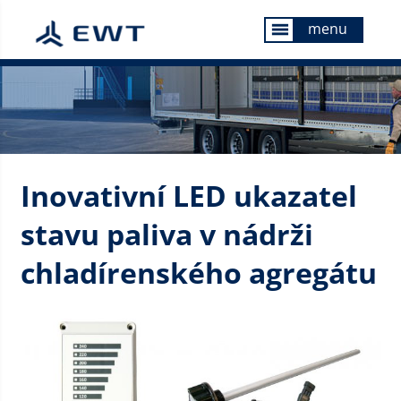
menu
menu
Inovativní LED ukazatel
stavu paliva v nádrži
chladírenského agregátu