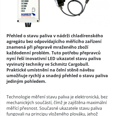
Přehled o stavu paliva v nádrži chladírenského
agregátu bez odpovídajícího měřícího zařízení
znamená při přepravě mraženého zboží
každodenní problém. Tuto potřebu přepravců
nyní řeší inovativní LED ukazatel stavu paliva
vyvinutý techniky ve Schmitz Cargobull.
Praktické umístnění na čelní stěně návěsu
umožňuje rychlý a snadný přehled o stavu paliva
jediným pohledem.
Technologie měření stavu paliva je elektronická, bez
mechanických součástí, čímž je zajištěna maximální
měřící přesnost. Současné ukazatele stavu paliva
fungovali na principu vloženého plováku, jehož