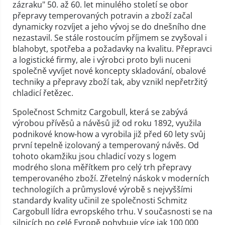
zázraku" 50. až 60. let minulého století se obor
přepravy temperovaných potravin a zboží začal
dynamicky rozvíjet a jeho vývoj se do dnešního dne
nezastavil. Se stále rostoucím příjmem se zvyšoval i
blahobyt, spotřeba a požadavky na kvalitu. Přepravci
a logistické firmy, ale i výrobci proto byli nuceni
společně vyvíjet nové koncepty skladování, obalové
techniky a přepravy zboží tak, aby vznikl nepřetržitý
chladicí řetězec.
Společnost Schmitz Cargobull, která se zabývá
výrobou přívěsů a návěsů již od roku 1892, využila
podnikové know-how a vyrobila již před 60 lety svůj
první tepelně izolovaný a temperovaný návěs. Od
tohoto okamžiku jsou chladicí vozy s logem
modrého slona měřítkem pro celý trh přepravy
temperovaného zboží. Zřetelný náskok v moderních
technologiích a průmyslové výrobě s nejvyššími
standardy kvality učinil ze společnosti Schmitz
Cargobull lídra evropského trhu. V současnosti se na
silnicích po celé Evropě pohybuje více jak 100 000