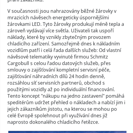
V současnosti jsou nahrazovány běžné žárovky v
mrazicích návěsech energeticky úspornějšími
žárovkami LED. Tyto žárovky produkují méně tepla a
zároveň vydávají více světla. Uživateli tak uspoří
náklady, které by vznikly zbytečným provozem
chladicího zařízení. Samozřejmě dnes k nákladním
vozidlům patří i celá řada dalších služeb: Od vlastní
návěsové telematiky vyvinuté firmou Schmitz
Cargobull s celou řadou datových služeb, přes
smlouvy o zajišťování kompletní servisní péče,
zajišťování náhradních dílů 24 hodin denně,
rozsáhlou síť servisních partnerů, obchod s
použitými vozidly až po individuální financování.
Tento koncept "nákupu na jedno zastavení" pomáhá
speditérům udržet přehled o nákladech a nabízí jim i
jejich zákazníkům jistotu, na kterou se mohou po
celé Evropě spolehnout při využívání dnes již
naprosto dokonalého chladicího řetězce.