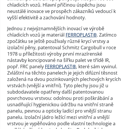
chladicích vozů. Hlavní příčinou úspěchu jsou
neustálé inovace ve prospěch zákazníků vedoucí k
vyšší efektivitě a zachování hodnoty.
Jednou z nejvýznamnějších inovací ve výrobě
chladicích vozů je materiál
FERROPLAST®
. Zatímco
zpočátku se ještě používaly různé krycí vrstvy a
izolační pěny, patentoval Schmitz Cargobull v roce
1978 u příležitosti výroby první mrazírenské
nástavby koncipované na šířku palet ve třídě IR,
popř. FRC panely
FERROPLAST®
, které sám vyvinul.
Zvláštní na těchto panelech je jejich difúzní těsnost
založená na dvou pozinkovaných plechových krycích
vrstvách (vnější a vnitřní). Tyto plechy jsou již u
subdodavatele opatřeny další patentovanou
povrchovou vrstvou: odolnou proti poškrábání a
usnadňující hygienickou údržbu na vnitřní straně
panelu, pevnou a opticky ladící pro vnější stranu
panelu. Izolační jádro ležící mezi vnitřní a vnější
vrstvou je vypěňováno podle vlastní technologie a