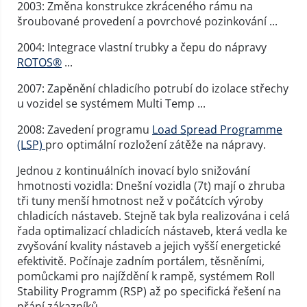
2003: Změna konstrukce zkráceného rámu na
šroubované provedení a povrchové pozinkování ...
2004: Integrace vlastní trubky a čepu do nápravy
ROTOS®
...
2007: Zapěnění chladicího potrubí do izolace střechy
u vozidel se systémem Multi Temp ...
2008: Zavedení programu
Load Spread Programme
(LSP)
pro optimální rozložení zátěže na nápravy.
Jednou z kontinuálních inovací bylo snižování
hmotnosti vozidla: Dnešní vozidla (7t) mají o zhruba
tři tuny menší hmotnost než v počátcích výroby
chladicích nástaveb. Stejně tak byla realizována i celá
řada optimalizací chladicích nástaveb, která vedla ke
zvyšování kvality nástaveb a jejich vyšší energetické
efektivitě. Počínaje zadním portálem, těsněními,
pomůckami pro najíždění k rampě, systémem Roll
Stability Programm (RSP) až po specifická řešení na
přání zákazníků.