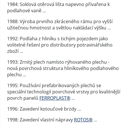
1984: Soklová otěrová lišta napevno přivařena k
podlahové vaně ...
1988: Výroba prvního zkráceného rámu pro vyšší
užitečnou hmotnost a světlou nakládací výšku ...
1992: Podlaha z hliníku s tichým pojezdem jako
volitelné řešení pro distributory potravinářského
zboží ...
1993: Zrnitý plech namísto rýhovaného plechu -
nová povrchová struktura hliníkového podlahového
plechu ...
1995: Používání prefabrikovaných plechů se
speciální technologií povrchové vrstvy pro kvalitnější
povrch panelů
FERROPLAST®
...
1996: Zavedení kotoučové brzdy ...
1998: Zavedení vlastní nápravy
ROTOS®
...