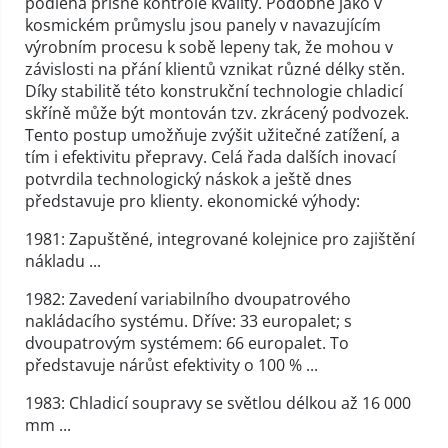
podléhá přísné kontrole kvality. Podobně jako v
kosmickém průmyslu jsou panely v navazujícím
výrobním procesu k sobě lepeny tak, že mohou v
závislosti na přání klientů vznikat různé délky stěn.
Díky stabilitě této konstrukční technologie chladicí
skříně může být montován tzv. zkrácený podvozek.
Tento postup umožňuje zvýšit užitečné zatížení, a
tím i efektivitu přepravy. Celá řada dalších inovací
potvrdila technologický náskok a ještě dnes
představuje pro klienty. ekonomické výhody:
1981: Zapuštěné, integrované kolejnice pro zajištění
nákladu ...
1982: Zavedení variabilního dvoupatrového
nakládacího systému. Dříve: 33 europalet; s
dvoupatrovým systémem: 66 europalet. To
představuje nárůst efektivity o 100 % ...
1983: Chladicí soupravy se světlou délkou až 16 000
mm ...