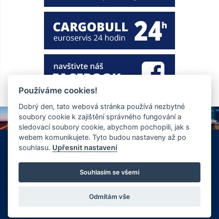
Používáme cookies!
Dobrý den, tato webová stránka používá nezbytné
soubory cookie k zajištění správného fungování a
sledovací soubory cookie, abychom pochopili, jak s
webem komunikujete. Tyto budou nastaveny až po
+420 326 901 186
info@ewt.cz
souhlasu.
Upřesnit nastavení
Zápy 255, Brandýs nad Labem 250 01
© Copyright 2026 Společnost EWT spol. s.r.o., realizace
Souhlasím se všemi
FlexiSystems s.r.o.:
e-learning
,
tvorba webových stránek
.
Odmítám vše
Vyrobil FlexiSystems s.r.o.
|
CMS FLexiSite
eLearning FlexiEdu