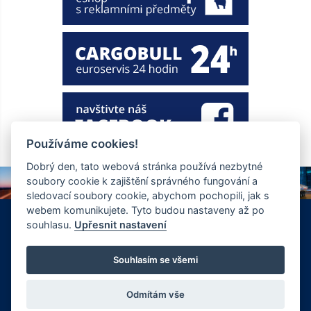
Používáme cookies!
Dobrý den, tato webová stránka používá nezbytné
soubory cookie k zajištění správného fungování a
sledovací soubory cookie, abychom pochopili, jak s
webem komunikujete. Tyto budou nastaveny až po
+420 326 901 186
info@ewt.cz
souhlasu.
Upřesnit nastavení
Zápy 255, Brandýs nad Labem 250 01
© Copyright 2026 Společnost EWT spol. s.r.o., realizace
Souhlasím se všemi
FlexiSystems s.r.o.:
e-learning
,
tvorba webových stránek
.
Odmítám vše
Vyrobil FlexiSystems s.r.o.