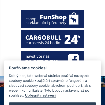
Používáme cookies!
Dobrý den, tato webová stránka používá nezbytné
soubory cookie k zajištění správného fungování a
sledovací soubory cookie, abychom pochopili, jak s
webem komunikujete. Tyto budou nastaveny až po
+420 326 901 186
info@ewt.cz
souhlasu.
Upřesnit nastavení
Zápy 255, Brandýs nad Labem 250 01