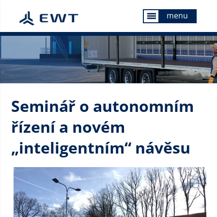
menu
menu
Seminář o autonomním
řízení a novém
„inteligentním“ návěsu