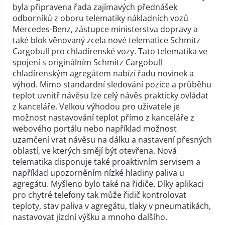
byla připravena řada zajímavých přednášek
odborníků z oboru telematiky nákladních vozů
Mercedes-Benz, zástupce ministerstva dopravy a
také blok věnovaný zcela nové telematice Schmitz
Cargobull pro chladírenské vozy. Tato telematika ve
spojení s originálním Schmitz Cargobull
chladírenským agregátem nabízí řadu novinek a
výhod. Mimo standardní sledování pozice a průběhu
teplot uvnitř návěsu lze celý návěs prakticky ovládat
z kanceláře. Velkou výhodou pro uživatele je
možnost nastavování teplot přímo z kanceláře z
webového portálu nebo například možnost
uzamčení vrat návěsu na dálku a nastavení přesných
oblastí, ve kterých smějí být otevřena. Nová
telematika disponuje také proaktivním servisem a
například upozorněním nízké hladiny paliva u
agregátu. Myšleno bylo také na řidiče. Díky aplikaci
pro chytré telefony tak může řidič kontrolovat
teploty, stav paliva v agregátu, tlaky v pneumatikách,
nastavovat jízdní výšku a mnoho dalšího.