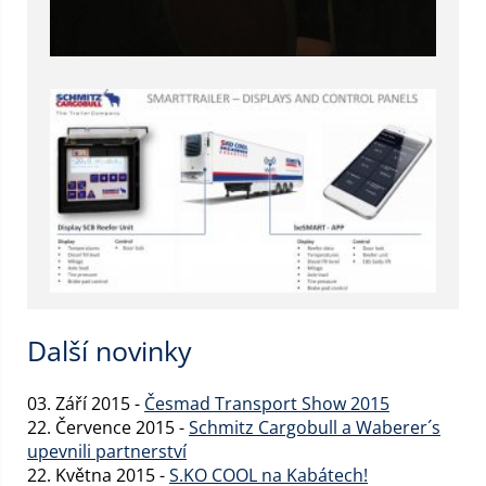
Další novinky
03. Září 2015 -
Česmad Transport Show 2015
22. Července 2015 -
Schmitz Cargobull a Waberer´s
upevnili partnerství
22. Května 2015 -
S.KO COOL na Kabátech!