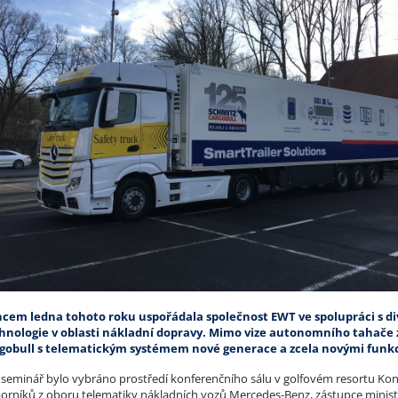
cem ledna tohoto roku uspořádala společnost EWT ve spolupráci s d
hnologie v oblasti nákladní dopravy. Mimo vize autonomního tahače z
gobull s telematickým systémem nové generace a zcela novými funk
 seminář bylo vybráno prostředí konferenčního sálu v golfovém resortu Kon
orníků z oboru telematiky nákladních vozů Mercedes-Benz, zástupce minist