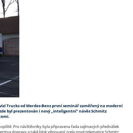
ivizí Trucks od Merdes-Benz první seminář zaměřený na moderní
de byl prezentován i nový „inteligentní“ návěs Schmitz
cemi.
opiště. Pro návštěvníky byla připravena řada zajímavých přednášek
erstva dopravy a také blok věnovaný zcela nové telematice Schmitz