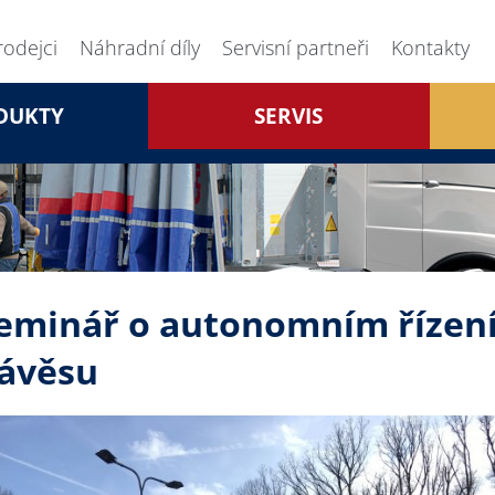
rodejci
Náhradní díly
Servisní partneři
Kontakty
DUKTY
SERVIS
eminář o autonomním řízení
ávěsu