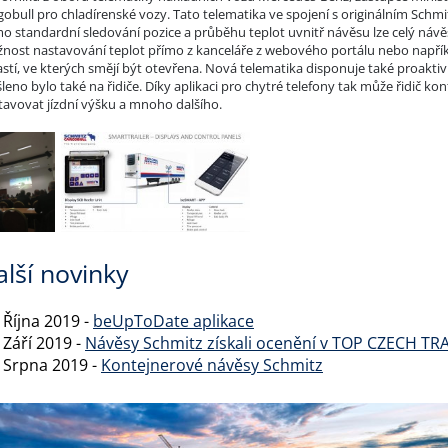
gobull pro chladírenské vozy. Tato telematika ve spojení s originálním Sch
o standardní sledování pozice a průběhu teplot uvnitř návěsu lze celý návěs
nost nastavování teplot přímo z kanceláře z webového portálu nebo napří
astí, ve kterých smějí být otevřena. Nová telematika disponuje také proakti
leno bylo také na řidiče. Díky aplikaci pro chytré telefony tak může řidič kon
tavovat jízdní výšku a mnoho dalšího.
alší novinky
 Října 2019 -
beUpToDate aplikace
 Září 2019 -
Návěsy Schmitz získali ocenění v TOP CZECH T
. Srpna 2019 -
Kontejnerové návěsy Schmitz