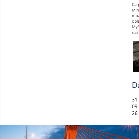
Car
Mim
mož
obl
Myš
nas
D
31.
09.
26