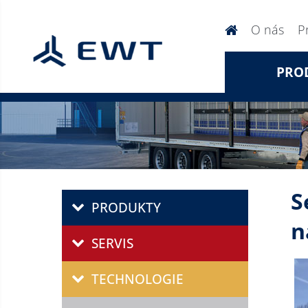
O nás
P
PRO
S
PRODUKTY
n
SERVIS
TECHNOLOGIE