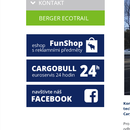
KONTAKT
BERGER ECOTRAIL
Kon
tec
Car
Pro
odb