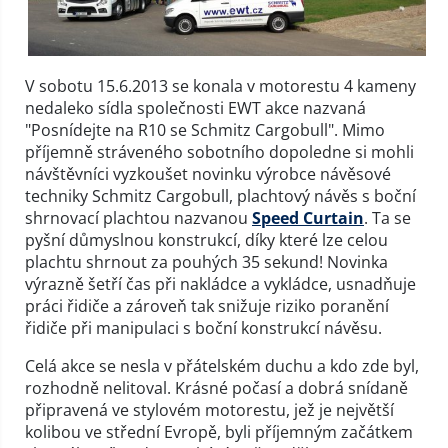
V sobotu 15.6.2013 se konala v motorestu 4 kameny
nedaleko sídla společnosti EWT akce nazvaná
"Posnídejte na R10 se Schmitz Cargobull". Mimo
příjemně stráveného sobotního dopoledne si mohli
návštěvníci vyzkoušet novinku výrobce návěsové
techniky Schmitz Cargobull, plachtový návěs s boční
shrnovací plachtou nazvanou
Speed Curtain
. Ta se
pyšní důmyslnou konstrukcí, díky které lze celou
plachtu shrnout za pouhých 35 sekund! Novinka
výrazně šetří čas při nakládce a vykládce, usnadňuje
práci řidiče a zároveň tak snižuje riziko poranění
řidiče při manipulaci s boční konstrukcí návěsu.
Celá akce se nesla v přátelském duchu a kdo zde byl,
rozhodně nelitoval. Krásné počasí a dobrá snídaně
připravená ve stylovém motorestu, jež je největší
kolibou ve střední Evropě, byli příjemným začátkem