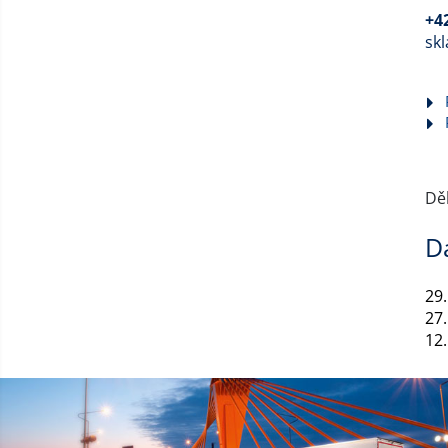
+4
sk
Dě
D
29
27
12