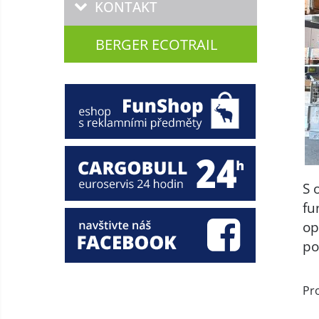
KONTAKT
BERGER ECOTRAIL
S 
fu
op
po
Pr