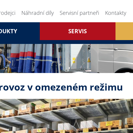
rodejci
Náhradní díly
Servisní partneři
Kontakty
DUKTY
SERVIS
rovoz v omezeném režimu