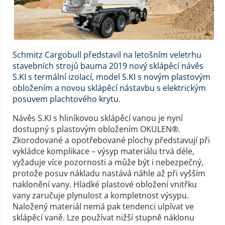
Schmitz Cargobull představil na letošním veletrhu
stavebních strojů bauma 2019 nový sklápěcí návěs
S.KI s termální izolací, model S.KI s novým plastovým
obložením a novou sklápěcí nástavbu s elektrickým
posuvem plachtového krytu.
Návěs S.KI s hliníkovou sklápěcí vanou je nyní
dostupný s plastovým obložením OKULEN®.
Zkorodované a opotřebované plochy představují při
vykládce komplikace – výsyp materiálu trvá déle,
vyžaduje více pozornosti a může být i nebezpečný,
protože posuv nákladu nastává náhle až při vyšším
naklonění vany. Hladké plastové obložení vnitřku
vany zaručuje plynulost a kompletnost výsypu.
Naložený materiál nemá pak tendenci ulpívat ve
sklápěcí vaně. Lze používat nižší stupně náklonu