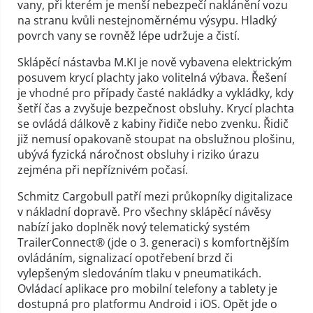
vany, při kterém je menší nebezpečí naklánění vozu
na stranu kvůli nestejnoměrnému výsypu. Hladký
povrch vany se rovněž lépe udržuje a čistí.
Sklápěcí nástavba M.KI je nově vybavena elektrickým
posuvem krycí plachty jako volitelná výbava. Řešení
je vhodné pro případy časté nakládky a vykládky, kdy
šetří čas a zvyšuje bezpečnost obsluhy. Krycí plachta
se ovládá dálkově z kabiny řidiče nebo zvenku. Řidič
již nemusí opakovaně stoupat na obslužnou plošinu,
ubývá fyzická náročnost obsluhy i riziko úrazu
zejména při nepříznivém počasí.
Schmitz Cargobull patří mezi průkopníky digitalizace
v nákladní dopravě. Pro všechny sklápěcí návěsy
nabízí jako doplněk nový telematický systém
TrailerConnect® (jde o 3. generaci) s komfortnějším
ovládáním, signalizací opotřebení brzd či
vylepšeným sledováním tlaku v pneumatikách.
Ovládací aplikace pro mobilní telefony a tablety je
dostupná pro platformu Android i iOS. Opět jde o