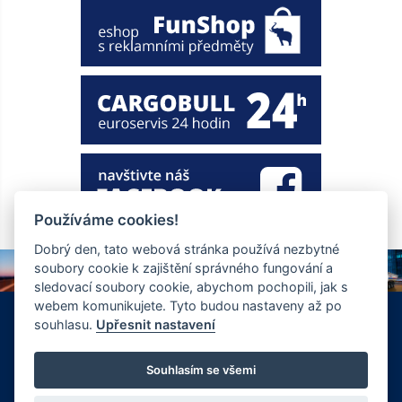
Používáme cookies!
Dobrý den, tato webová stránka používá nezbytné
soubory cookie k zajištění správného fungování a
sledovací soubory cookie, abychom pochopili, jak s
webem komunikujete. Tyto budou nastaveny až po
+420 326 901 186
info@ewt.cz
souhlasu.
Upřesnit nastavení
Zápy 255, Brandýs nad Labem 250 01
© Copyright 2026 Společnost EWT spol. s.r.o., realizace
Souhlasím se všemi
FlexiSystems s.r.o.:
e-learning
,
tvorba webových stránek
.