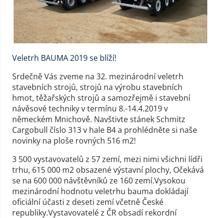
Veletrh BAUMA 2019 se blíží!
Srdečně Vás zveme na 32. mezinárodní veletrh
stavebních strojů, strojů na výrobu stavebních
hmot, těžařských strojů a samozřejmě i stavební
návěsové techniky v termínu 8.-14.4.2019 v
německém Mnichově. Navštivte stánek Schmitz
Cargobull
číslo 313
v hale B4 a prohlédněte si naše
novinky na ploše rovných 516 m2!
3 500 vystavovatelů z 57 zemí, mezi nimi všichni lídři
trhu, 615 000 m2 obsazené výstavní plochy, Očekává
se na 600 000 návštěvníků ze 160 zemí.Vysokou
mezinárodní hodnotu veletrhu bauma dokládají
oficiální účasti z deseti zemí včetně České
republiky.Vystavovatelé z ČR obsadí rekordní