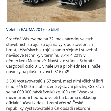
Veletrh BAUMA 2019 se blíží!
Srdečně Vás zveme na 32. mezinárodní veletrh
stavebních strojů, strojů na výrobu stavebních
hmot, těžařských strojů a samozřejmě i stavební
návěsové techniky v termínu 8.-14.4.2019 v
německém Mnichově. Navštivte stánek Schmitz
Cargobull
číslo 313
v hale B4 a prohlédněte si naše
novinky na ploše rovných 516 m2!
3 500 vystavovatelů z 57 zemí, mezi nimi všichni lídři
trhu, 615 000 m2 obsazené výstavní plochy, Očekává
se na 600 000 návštěvníků ze 160 zemí.Vysokou
mezinárodní hodnotu veletrhu bauma dokládají
oficiální účasti z deseti zemí včetně České
republiky.Vystavovatelé z ČR obsadí rekordní