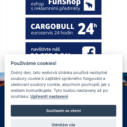
Používáme cookies!
Dobrý den, tato webová stránka používá nezbytné
soubory cookie k zajištění správného fungování a
sledovací soubory cookie, abychom pochopili, jak s
webem komunikujete. Tyto budou nastaveny až po
+420 326 901 186
info@ewt.cz
souhlasu.
Upřesnit nastavení
Zápy 255, Brandýs nad Labem 250 01
© Copyright 2026 Společnost EWT spol. s.r.o., realizace
Souhlasím se všemi
FlexiSystems s.r.o.:
e-learning
,
tvorba webových stránek
.
Odmítám vše
Vyrobil FlexiSystems s.r.o.