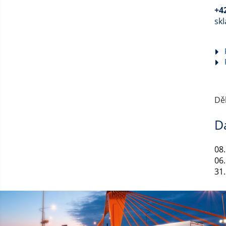
+4
sk
Dě
D
08
06.
31.