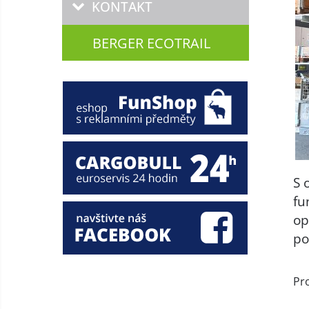
KONTAKT
BERGER ECOTRAIL
S 
fu
op
po
Pr