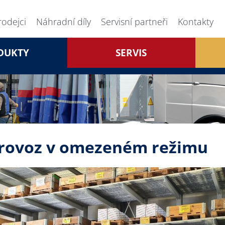
rodejci
Náhradní díly
Servisní partneři
Kontakty
DUKTY
SERVIS
rovoz v omezeném režimu