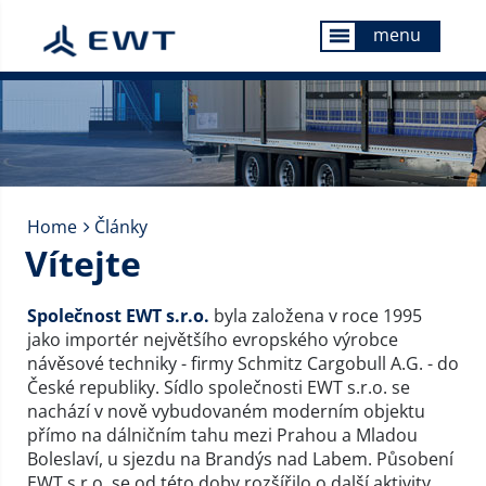
menu
menu
Home
Články
Vítejte
Společnost EWT s.r.o.
byla založena v roce 1995
jako importér největšího evropského výrobce
návěsové techniky - firmy Schmitz Cargobull A.G. - do
České republiky. Sídlo společnosti EWT s.r.o. se
nachází v nově vybudovaném moderním objektu
přímo na dálničním tahu mezi Prahou a Mladou
Boleslaví, u sjezdu na Brandýs nad Labem. Působení
EWT s.r.o. se od této doby rozšířilo o další aktivity,