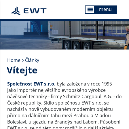
menu
menu
Home
Články
Vítejte
Společnost EWT s.r.o.
byla založena v roce 1995
jako importér největšího evropského výrobce
návěsové techniky - firmy Schmitz Cargobull A.G. - do
České republiky. Sídlo společnosti EWT s.r.o. se
nachází v nově vybudovaném moderním objektu
přímo na dálničním tahu mezi Prahou a Mladou
Boleslaví, u sjezdu na Brandýs nad Labem. Působení
EWT s.r.o. se od této doby rozšířilo o další aktivity,