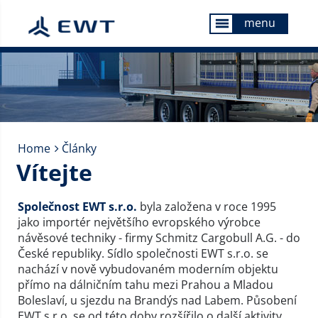
menu
menu
Home
Články
Vítejte
Společnost EWT s.r.o.
byla založena v roce 1995
jako importér největšího evropského výrobce
návěsové techniky - firmy Schmitz Cargobull A.G. - do
České republiky. Sídlo společnosti EWT s.r.o. se
nachází v nově vybudovaném moderním objektu
přímo na dálničním tahu mezi Prahou a Mladou
Boleslaví, u sjezdu na Brandýs nad Labem. Působení
EWT s.r.o. se od této doby rozšířilo o další aktivity,